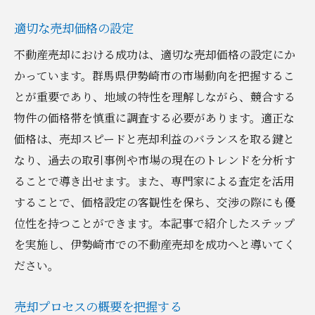
不適切な広告戦略による機会損失
適切な売却価格の設定
交渉での誤解を避けるためのポイント
不動産売却における成功は、適切な売却価格の設定にか
売却における法律と規制の遵守
かっています。群馬県伊勢崎市の市場動向を把握するこ
伊勢崎市の不動産売却をスムーズに進めるため
とが重要であり、地域の特性を理解しながら、競合する
の情報収集術
物件の価格帯を慎重に調査する必要があります。適正な
インターネットを活用した市場調査
価格は、売却スピードと売却利益のバランスを取る鍵と
地元不動産業者からの最新情報取得
なり、過去の取引事例や市場の現在のトレンドを分析す
地域フォーラムやSNSでの情報交換
ることで導き出せます。また、専門家による査定を活用
公共データベースを活用する
することで、価格設定の客観性を保ち、交渉の際にも優
不動産セミナーへの参加
位性を持つことができます。本記事で紹介したステップ
を実施し、伊勢崎市での不動産売却を成功へと導いてく
口コミを通じた信頼情報の収集
ださい。
売却プロセスの概要を把握する