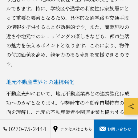
ルできます。特に、学校区や通学の利便性は家族層にと
って重要な要素となるため、具体的な通学路や交通手段
の情報を提供することが効果的です。また、商業施設の
近さや地元でのショッピングの楽しさなども、都市生活
の魅力を伝えるポイントとなります。これにより、物件
の付加価値を高め、競争力のある売却を支援できるので
す。
地元不動産業界との連携強化
不動産売却において、地元不動産業界との連携強化は成
功へのカギとなります。伊勢崎市の不動産市場特有の動
向を理解し、地元の不動産業者や関連企業と協力するこ
とで、より精度の高い情報を得ることができます。地域
0270-75-2444
アクセスはこちら
お問い合わせ
に根ざした深いネットワークを活用することで、潜在的