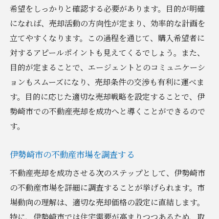
希望をしっかりと確認する必要があります。目的が明確
ターゲットバイヤーの特定とアプローチ
になれば、売却活動の方向性が定まり、効率的な計画を
効果的な不動産売却を実現する伊勢崎市の市場
立てやすくなります。この過程を通じて、購入希望者に
動向の理解
対するアピールポイントも見えてくるでしょう。また、
最新の市場データを集める
目的が定まることで、エージェントとのコミュニケーシ
季節による市場変動を捉える
ョンもスムーズになり、売却条件の交渉も有利に運べま
買い手のトレンドを分析する
す。目的に応じた適切な売却戦略を設定することで、伊
伊勢崎市の経済動向が売却に与える影響
勢崎市での不動産売却を成功へと導くことができるので
す。
過去の売却事例から学ぶ教訓
将来の市場予測と売却判断
伊勢崎市の不動産市場を調査する
専門家が教える伊勢崎市での不動産売却の最適
不動産売却を成功させる次のステップとして、伊勢崎市
なタイミング
の不動産市場を詳細に調査することが挙げられます。市
物件の価値が高まる時期を見極める
場動向の理解は、適切な売却価格の設定に直結します。
年度内の売却ピークを狙う戦略
特に、伊勢崎市では住宅需要が高まりつつあるため、取