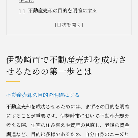
不動産売却の目的を明確にする
伊勢崎市の不動産市場を調査する
信頼できる不動産エージェントを選ぶ
物件の魅力を最大限に引き出す準備
適切な売却価格の設定
伊勢崎市で不動産売却を成功さ
売却プロセスの概要を把握する
せるための第一歩とは
地域市場を活かした伊勢崎市の不動産売却戦略
を解説
地域の特徴を活かすための分析手法
不動産売却の目的を明確にする
伊勢崎市の人気エリアを理解する
不動産売却を成功させるためには、まずその目的を明確
競合物件との差別化ポイント
にすることが重要です。伊勢崎市において不動産売却を
地元のネットワークを活用する
考える際、住宅の住み替えや資産の見直し、老後の資金
調達など、目的は多様であるため、自分自身のニーズと
市場ニーズに応じた販売計画