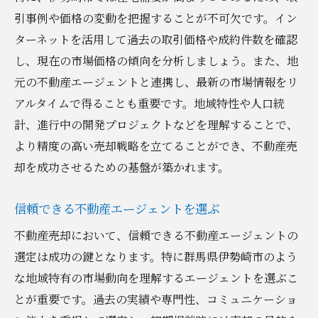
経済イベントと市場への影響
引事例や価格の変動を把握することが不可欠です。イン
季節ごとの売却成功率の違い
ターネットを活用して過去の取引価格や成約件数を確認
ライバル動向を踏まえた最適時期
し、現在の市場価格の傾向を分析しましょう。また、地
ライフスタイルの変化に合わせる
元の不動産エージェントと連携し、最新の市場情報をリ
アルタイムで得ることも重要です。地域特性や人口統
地元情報を活用した伊勢崎市の不動産売却で条
計、進行中の開発プロジェクトなどを理解することで、
件を最大化
より精度の高い売却戦略を立てることができ、不動産売
地域コミュニティからの情報収集
却を成功させるための基盤が築かれます。
地元のイベントを活用した売却活動
ホームステージングで地域の魅力を伝える
信頼できる不動産エージェントを選ぶ
地域の商業施設や学校情報を強調する
不動産売却において、信頼できる不動産エージェントの
地元不動産業界との連携強化
選定は成功の鍵となります。特に群馬県伊勢崎市のよう
周辺環境の魅力を広告に取り入れる
な地域特有の市場動向を理解するエージェントを選ぶこ
成功する不動産売却の鍵は伊勢崎市特有の販売
とが重要です。過去の実績や専門性、コミュニケーショ
術にあり