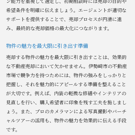
ン能力を重視して選定し、初期相談時には売却の目的や
伊勢崎市の文化を反映した販売スタイル
希望条件を明確に伝えましょう。エージェントが適切な
サポートを提供することで、売却プロセスが円滑に進
写真と動画で物件の魅力を最大限に引き出
み、最終的な売却価格の最大化につながります。
す
バーチャルツアーを活用したオンライン販
物件の魅力を最大限に引き出す準備
売
売却する物件の魅力を最大限に引き出すことは、効果的
地元メディアを利用した広報戦略
な不動産売却において欠かせません。伊勢崎市の不動産
購入者視点からのアプローチ法
市場で競争力を持つためには、物件の強みをしっかりと
成功事例から学ぶ販売テクニック
把握し、それを魅力的にアピールする準備を整えること
プロが教える伊勢崎市での不動産売却で避ける
が大切です。例えば、内装の軽微な修繕やインテリアの
べき落とし穴
見直しを行い、購入希望者に印象を残す工夫を施しまし
価格設定の誤りを防ぐ方法
ょう。また、プロのカメラマンによる写真撮影やバーチ
契約時の注意点とトラブル回避
ャルツアーの活用も、物件の魅力を効果的に伝える手段
買い手心理の理解不足による失敗
です。