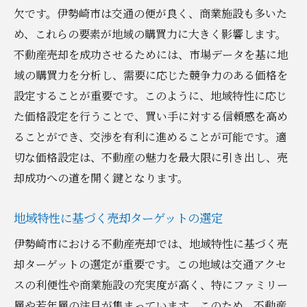
ーション
欠です。伊勢崎市は交通の便が良く、商業施設も多いた
差別化戦略で市場内での目立つポジション
め、これらの要素が地域の購買力に大きく影響します。
を確保
不動産売却を成功させるためには、市場データを基に地
地域の声をフィードバックした売却活動
域の購買力を分析し、需要に応じた競争力のある価格を
設定することが重要です。このように、地域特性に応じ
長期的視点を持った売却計画の策定
た価格設定を行うことで、買い手に対する信頼感を高め
ることができ、交渉を有利に進めることが可能です。適
切な価格設定は、不動産の魅力を最大限に引き出し、売
却成功への道を開く鍵となります。
地域特性に基づく売却ターゲットの選定
伊勢崎市における不動産売却では、地域特性に基づく売
却ターゲットの選定が重要です。この地域は交通アクセ
スの利便性や商業施設の充実度が高く、特にファミリー
層や若年層の注目が集まっています。このため、不動産