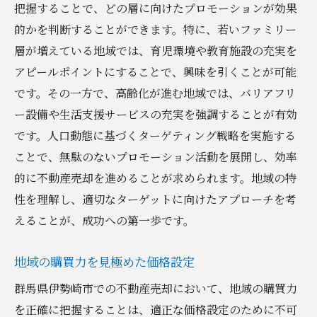
把握することで、どの層に向けたプロモーションが効果
功へのアプローチ
的かを判断することができます。特に、若いファミリー
最新の市場動向を把握するための情報収集
層が増えている地域では、育児環境や教育施設の充実を
価格変動を見極めた売却タイミングの見定
アピールポイントにすることで、興味を引くことが可能
め
です。その一方で、高齢化が進む地域では、バリアフリ
市場分析に基づく価格戦略の最適化
ー設備や生活支援サービスの充実を強調することが有効
です。人口動態に基づくターゲティング戦略を実施する
競合物件の特性と差別化ポイントの理解
ことで、無駄のないプロモーション活動を展開し、効率
需要と供給のバランスを考慮した売却計画
的に不動産売却を進めることが求められます。地域の特
市場動向を活用した長期的な利益確保
性を理解し、適切なターゲットに向けたアプローチを考
伊勢崎市の地域特性を理解した不動産売却で競
えることが、成功への第一歩です。
争に勝つ方法
地域特性を活用した競争優位性の確保
地域の購買力を見極めた価格設定
ターゲット層のニーズに応える売却戦略
群馬県伊勢崎市での不動産売却において、地域の購買力
地域の魅力を最大限に引き出すプレゼンテ
を正確に把握することは、適正な価格設定のために不可