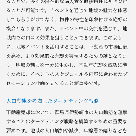
ることで、多くの潜在的な購入者を直接物件に引きつけ
地域の自然資源を活かした健康的な暮らし
ることが可能です。イベントを通じて地域の魅力を体感
の提案
してもらうだけでなく、物件の特性を印象付ける絶好の
教育機関のアクセス情報で家族の安心感を
機会となります。また、イベント中の交流を通じて、地
提供
域内での口コミ効果を狙うことができます。このよう
地元不動産会社と連携する伊勢崎市での売却戦
に、地域イベントを活用することは、不動産の市場価値
略の重要性
を高め、より効果的な売却を実現するための鍵となりま
地元不動産会社との協力関係の構築
す。地域の魅力を十分に生かし、不動産売却を成功に導
くために、イベントのスケジュールや内容に合わせたプ
地域に精通した専門家の活用
ロモーション計画を立てることが重要です。
成功事例をもとにした売却戦略の立案
迅速な情報共有による効果的なプロモーシ
人口動態を考慮したターゲティング戦略
ョン
不動産売却において、群馬県伊勢崎市の人口動態を理解
契約手続きのスムーズな進行をサポート
することはターゲティング戦略を構築するための重要な
地元企業とのパートナーシップのメリット
要素です。地域の人口増加や減少、年齢層の偏りなどを
市場動向を深く探る伊勢崎市での不動産売却成