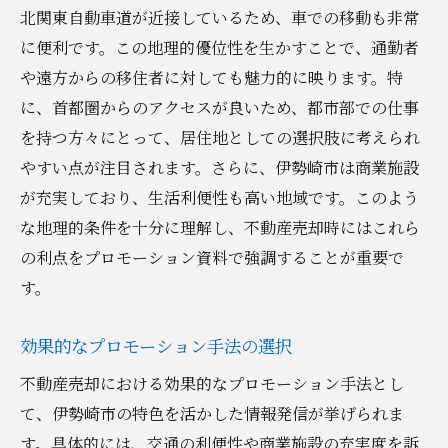
交通インフラの発展による将来性の訴求
北関東自動車道が近接しているため、車での移動も非常
に便利です。この地理的優位性を生かすことで、通勤者
郊外エリアの交通利便性を強調
や遠方からの移住者に対しても魅力的に映ります。特
交通情報の提供で買い手の関心を引く
に、首都圏からのアクセスが良いため、都市部での仕事
商業施設の充実度を活かした伊勢崎市不動産売
を持つ方々にとって、居住地としての選択肢に考えられ
却の魅力的な提案
やすい点が注目されます。さらに、伊勢崎市は商業施設
商業施設周辺の物件価値を強調
が充実しており、生活利便性も高い地域です。このよう
買い物利便性を売却の強みとして打ち出す
な地理的条件を十分に理解し、不動産売却時にはこれら
ショッピングエリアのアクセス情報の提供
の利点をプロモーション資料で強調することが重要で
地域のショッピング施設の将来計画を知ら
す。
せる
効果的なプロモーション手法の選択
商業施設の集客力と市場動向を分析
商業エリアの発展がもたらす利益の説明
不動産売却における効果的なプロモーション手法とし
て、伊勢崎市の特色を活かした情報発信が挙げられま
地元のイベント参加で築く信頼感が伊勢崎市不
す。具体的には、交通の利便性や商業施設の充実度を訴
動産売却のカギ