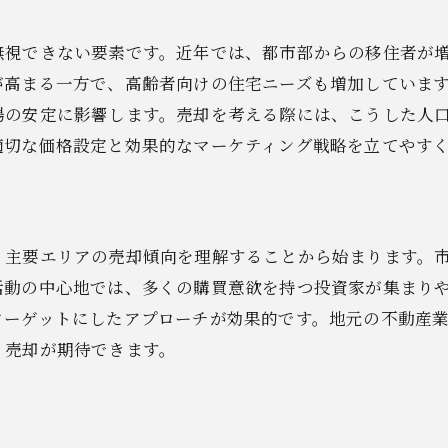
購入者の視点を考慮したアプローチ
長期的な視野での市場分析
無視できない要素です。近年では、都市部からの移住者が
地域コミュニティとの関係構築
が高まる一方で、高齢者向けの住宅ニーズも増加していま
場の安定に影響します。売却を考える際には、こうした人
馬県伊勢崎市で不動産売却の交渉を成功させるためのポイ
適切な価格設定と効果的なマーケティング戦略を立てやす
交渉前に準備すべき情報
価格交渉のタイミングと方法
柔軟な対応と譲歩のコツ
、主要エリアの売却傾向を理解することから始まります。
契約条件の確認事項
活動の中心地では、多くの購買意欲を持つ投資家が集まり
プロの交渉術を学ぶ
ターゲットにしたアプローチが効果的です。地元の不動産
自信を持って交渉に臨む
く売却が期待できます。
産価値を最大化するための群馬県伊勢崎市における不動産
価値を高めるリノベーションアイデア
エコフレンドリーな改善策の提案