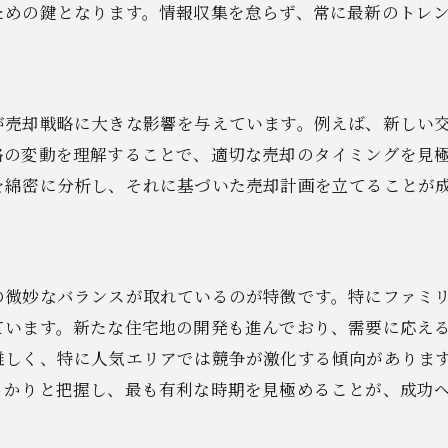
土地と建物の査定ポイント
ための鍵となります。情報収集を怠らず、常に最新のトレ
査定後の具体的なアクションプラン
門家が教える群馬県伊勢崎市の不動産売却を効率的に進め
最適な販売チャネルの選び方
が売却戦略に大きな影響を与えています。例えば、新しい
効果的な広告戦略の立案
格の変動を理解することで、適切な売却のタイミングを見
内覧時の魅力的な演出方法
を綿密に分析し、それに基づいた売却計画を立てることが
売却活動のスケジュール管理
フィードバックを活かした改善策
プロのネットワークを活用する
の微妙なバランスが取れているのが特徴です。特にファミ
元市場を活かした群馬県伊勢崎市での不動産売却戦略
ています。新たな住宅地の開発も進んでおり、需要に応え
地元特有の売却利点を最大化する
難しく、特に人気エリアでは競争が激化する傾向がありま
っかりと把握し、最も有利な時期を見極めることが、成功
競合物件との差別化ポイント
地域の強みを活かしたプロモーション