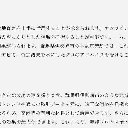
売却後の生活設計と準備
失敗を避けるためのチェックリスト
売却におけるリスク管理
実地査定を上手に活用することが求められます。オンライ
場のざっくりとした相場を把握することが可能です。一方
市場を理解するための情報収集法
結果が得られます。群馬県伊勢崎市の不動産売却では、こ
納得のいく売却を実現するステップ
。併せて、査定結果を基にしたプロのアドバイスを受ける
い査定は成功の鍵を握ります。群馬県伊勢崎市のような地
場トレンドや過去の取引データを元に、適正な価格を見極
なるため、交渉時の有利な材料として活用できます。さら
動の効果を最大化できます。これにより、売却プロセス全