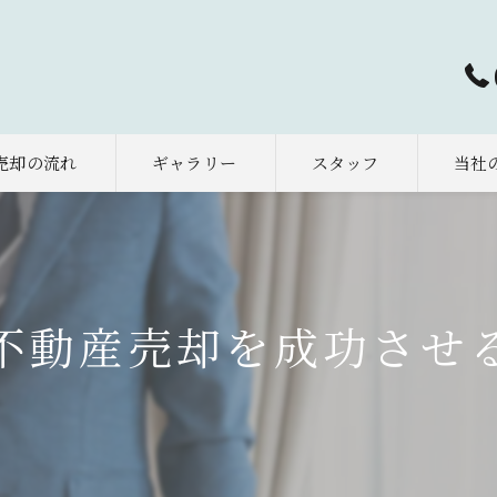
売却の流れ
ギャラリー
スタッフ
当社
太田市
早期売
不動産売却を成功させ
相続
土地
空き家