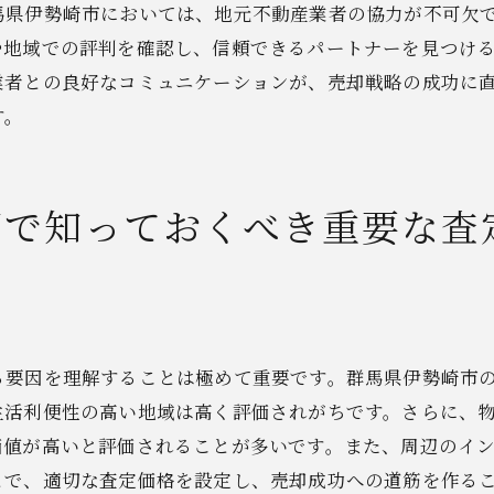
馬県伊勢崎市においては、地元不動産業者の協力が不可欠
付加価値のあるプレゼンテーション
や地域での評判を確認し、信頼できるパートナーを見つけ
市場価値を高めるための投資
業者との良好なコミュニケーションが、売却戦略の成功に
買い手の心理を理解した価値提案
す。
資産価値を維持するための管理方法
動産売却成功のカギとなる群馬県伊勢崎市の契約プロセス
却で知っておくべき重要な査
契約書作成の基本と注意点
重要な法令とその影響
売主・買主双方の権利と義務
契約締結後のフォローアップ
トラブルを避けるための対策
る要因を理解することは極めて重要です。群馬県伊勢崎市
契約書に関する専門家の役割
生活利便性の高い地域は高く評価されがちです。さらに、
価値が高いと評価されることが多いです。また、周辺のイ
得のいく結果を得るための群馬県伊勢崎市不動産売却ガイ
とで、適切な査定価格を設定し、売却成功への道筋を作る
売却前に知っておくべき基本事項