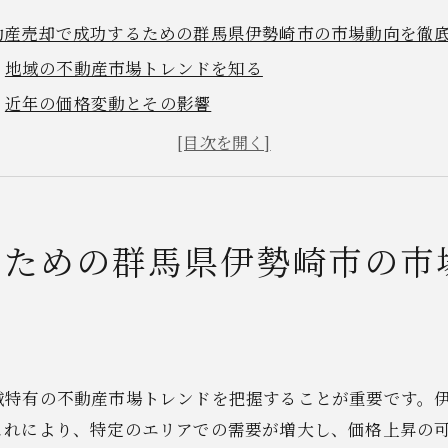
動産売却で成功するための群馬県伊勢崎市の市場動向を徹
地域の不動産市場トレンドを知る
近年の価格変動とその影響
伊勢崎市内の需要と供給バランス
人口動態と不動産市場の関係
主要エリアの売却傾向
地元不動産業者の役割と選び方
るための群馬県伊勢崎市の市
勢崎市の不動産売却で知っておくべき重要な査定方法
査定に影響を与える要因の理解
オンライン査定と実地査定の活用方法
専門家による精度の高い査定の重要性
域特有の不動産市場トレンドを把握することが重要です。
市場価格と比較するためのデータ収集
これにより、特定のエリアでの需要が増大し、価格上昇の