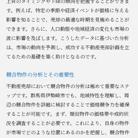
最適な売却時期を見極めるためのヒント
上昇のタイミングや下降の傾向を把握することができま
す。例えば、特定の季節や経済イベントが価格に与える
季節ごとの売却チャンスを逃さない方法
影響を知ることで、売却の最適な時期を見極めることが
経済指標が示す売却タイミングのサイン
できます。さらに、人口動態や地域経済の変化も市場の
市場が活発化する瞬間を捉えるコツ
波に影響を及ぼします。こうしたデータに基づいた分析
売却タイミングが価格に与える影響
は、市場の動向を予測し、成功する不動産売却計画を立
タイミングを活かした売却戦略の立案
てるための基礎を築く助けとなるのです。
地元特性を活かした不動産売却群馬県伊勢崎市
での成功例
競合物件の分析とその重要性
地域特性を活かした売却成功例の紹介
不動産売却において競合物件の分析は極めて重要なステ
地元文化が不動産価値に与える影響
ップです。群馬県伊勢崎市でも、地域特性を理解し、周
地域住民の信頼を得るためのコミュニケー
辺の競合物件を詳細に検討することで価格競争力を確保
ション
することが可能です。まず、類似物件の価格帯や成約状
況を調査することが必要です。これにより、自身の物件
地元資産を最大限に活かすための提案
が市場でどのような位置にあるのかを把握し、競合物件
成功した地元企業との連携事例