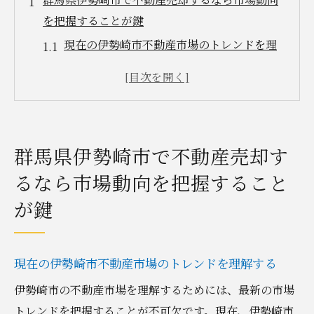
を把握することが鍵
現在の伊勢崎市不動産市場のトレンドを理
解する
過去の売買データから学ぶ市場の波
競合物件の分析とその重要性
地域経済の発展が不動産市場に与える影響
群馬県伊勢崎市で不動産売却す
人口動態が不動産需要に与える影響
るなら市場動向を把握すること
市場動向に基づいた販売戦略の立案
が鍵
賢く売却するための不動産売却戦略群馬県伊勢
崎市編
伊勢崎市特有の売却戦略を構築する
現在の伊勢崎市不動産市場のトレンドを理解する
効果的なマーケティング手法の選択
伊勢崎市の不動産市場を理解するためには、最新の市場
地域密着型不動産エージェントの活用法
トレンドを把握することが不可欠です。現在、伊勢崎市