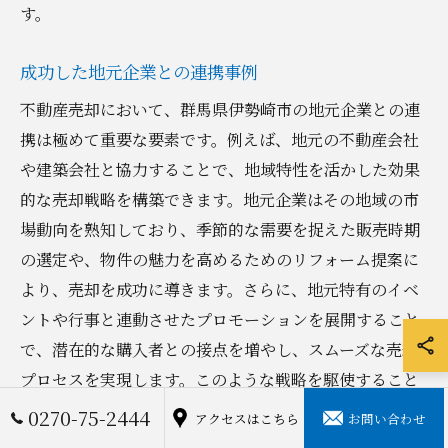
す。
成功した地元企業との連携事例
不動産売却において、群馬県伊勢崎市の地元企業との連
携は極めて重要な要素です。例えば、地元の不動産会社
や建築会社と協力することで、地域特性を活かした効果
的な売却戦略を構築できます。地元企業はその地域の市
場動向を熟知しており、季節的な需要を捉えた販売時期
の選定や、物件の魅力を高めるためのリフォーム提案に
より、売却を成功に導きます。さらに、地元特有のイベ
ントや行事と連動させたプロモーションを展開すること
で、潜在的な購入者との接点を増やし、スムーズな売却
プロセスを実現します。このような戦略を駆使すること
で、伊勢崎市における不動産売却は、より高値での成約
0270-75-2444
アクセスはこちら
お問い合わせ
を目指すことが可能です。