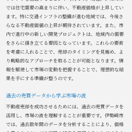
不動産売却におけるリスク管理
では住宅需要の高まりに伴い、不動産価格が上昇してい
成功例から学ぶ戦略の実践
ます。特に交通インフラの整備が進む地域では、今後さ
購入者ニーズを理解した売却プラン
らなる不動産価値の上昇が期待されています。また、市
内で進行中の新しい開発プロジェクトは、地域内の需要
不動産売却時の価格設定の重要性群馬県伊勢崎
をさらに掻き立てる要因となっています。これらの要素
市のケーススタディ
を考慮に入れることで、売却のタイミングを見極め、よ
市場価格と実勢価格の違いを知る
り戦略的なアプローチを取ることが可能となります。情
適正価格設定のための査定方法
報を駆使して市場の変動を把握することで、理想的な結
価格設定で失敗しないためのポイント
果を手にする準備が整うのです。
価格交渉を有利に進めるテクニック
価格設定に影響を与える地域特性
過去の売買データから学ぶ市場の波
価格設定から見える買い手の心
不動産売却を成功させるためには、過去の売買データを
売却タイミングが成功を左右する群馬県伊勢崎
活用し、市場の波を理解することが重要です。伊勢崎市
市の市場分析
では、過去数年間のデータを分析することにより、価格