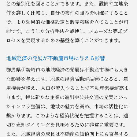
との差別化を図ることができます。また、設備や立地条
地元コミュニティを活用した販売促進
件を詳しく比較し、自分の物件の強みを明確にすること
群馬県伊勢崎市の不動産市場で最大価値を引き
で、より効果的な価格設定と販売戦略を立てることが可
出す方法
能です。こうした分析手法を駆使し、スムーズな売却プ
資産価値を最大化するためのリフォーム術
ロセスを実現するための基盤を築くことができます。
物件の価値を高めるための小さな工夫
インテリアデザインで印象を左右する方法
地域経済の発展が不動産市場に与える影響
バリューアップさせるためのホームステー
群馬県伊勢崎市の地域経済の発展は不動産市場にも大き
ジング
な影響を与えます。地域の経済活動が活発になると、雇
購入者の心を掴むプレゼンテーション技術
用機会が増え、人口が流入することで不動産需要が高ま
ります。特に新たな企業の進出や公共交通の充実といっ
不動産価値を向上させる長期的戦略
たインフラ整備は、地域の魅力を高め、市場の活性化に
情報収集が命運を分ける群馬県伊勢崎市での不
繋がります。このような経済状況を把握することは、適
動産売却
切な売却タイミングを見極めるために非常に重要です。
情報源の選び方で成果が決まる
また、地域経済の成長は不動産の価値向上にも寄与する