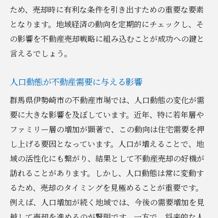
オンラインツールを活用した情報収集法
ため、売却時に有利な条件を引き出すための重要な要素
市場の変化を常にキャッチする方法
となります。地域経済の動向を定期的にチェックし、そ
信頼できるアドバイザーの選び方
の影響を不動産売却戦略に組み込むことが成功への鍵と
地元ネットワークを活用した情報収集
言えるでしょう。
タイムリーな情報で売却戦略を強化
人口動態が不動産需要に与える影響
群馬県伊勢崎市で理想的な不動産売却を実現す
るステップ
群馬県伊勢崎市の不動産市場では、人口動態の変化が需
要に大きな影響を及ぼしています。近年、特に若年層や
不動産売却計画の立て方
ファミリー層の増加が顕著で、この動向は住宅需要を押
売却前に確認すべき法的手続き
し上げる要因となっています。人口が増えることで、地
理想的な買い手を見つけるためのステップ
域の活性化にも繋がり、結果として不動産売却の好機が
交渉力を高めるための準備
訪れることがあります。しかし、人口動態は常に変動す
売却成立までの流れを知る
るため、売却のタイミングを見極めることが重要です。
アフターフォローで信頼を築く
例えば、人口増加が続く地域では、今後の需要増加を見
越して売却を進めるのが賢明です。一方で、将来的な人