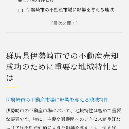
伊勢崎市の不動産市場に影響を与える地域
特性
利便性と生活環境が売却に与える影響
伊勢崎市の地価動向とその背景
地域特性を把握するためのデータ収集法
群馬県伊勢崎市での不動産売却
伊勢崎市における不動産需要の特徴
成功のために重要な地域特性と
売却成功のために知っておくべき地域の強
は
み
太田市における不動産売却市場の最新動向を徹
底解説
伊勢崎市の不動産市場に影響を与える地域特性
太田市の不動産市場の現状分析
伊勢崎市の不動産市場において、地域特性は極めて重要
最新の市場データから見る売却機会
な要素です。特に、主要交通機関へのアクセスが良好な
太田市における需要と供給のバランス
エリアは不動産価値に大きな影響を与えます。例えば、