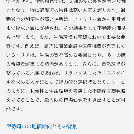
できません。伊勢崎市では、交通の便の良さが大きな魅
売却のベストタイミングを見つける方法
力となり、特に駅周辺の物件は高い人気を誇ります。通
勤通学の利便性が高い場所は、ファミリー層から単身者
季節や経済状況が売却に与える影響
まで幅広い層に支持され、その結果として不動産の価格
市場動向に基づいた売却タイミング戦略
も上昇します。また、生活環境も売却において重要な要
タイミングを見極めるための指標とデータ
素です。例えば、周辺に商業施設や医療機関が充実して
早期売却を実現するための計画と準備
いるエリアは、生活の質を高める要因となり、多くの購
売却タイミングを最適化するためのヒント
入希望者が集まる傾向があります。さらに、自然環境が
地域特性を活かした群馬県での不動産売却戦略
整っている地域であれば、リラックスしたライフスタイ
地域特性を反映した売却プロモーション法
ルを求める人々にとって魅力的な選択肢となります。こ
のように、利便性と生活環境を考慮した不動産売却戦略
市場ニーズに応じた戦略的な物件紹介
を立てることで、最大限の市場価値を引き出すことが可
地域特有の魅力をアピールする売却戦略
能です。
競争力を高めるための地域連携の活用
地域特性に基づく売却プランの立案
伊勢崎市の地価動向とその背景
地域の専門家と連携した売却サポート