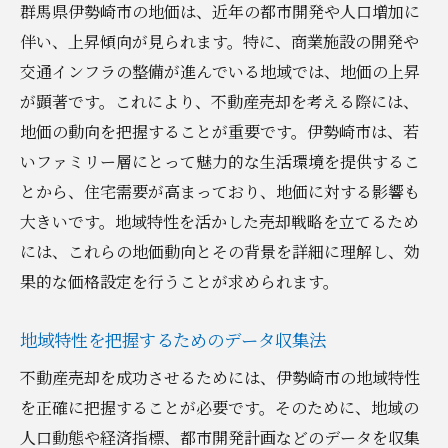
群馬県伊勢崎市の地価は、近年の都市開発や人口増加に
専門家が語る不動産売却の秘訣と成功法の実践
伴い、上昇傾向が見られます。特に、商業施設の開発や
プロフェッショナルの視点で見る成功要因
交通インフラの整備が進んでいる地域では、地価の上昇
専門家が推奨する売却プロセスのステップ
が顕著です。これにより、不動産売却を考える際には、
市場分析を活用した売却戦略の実践法
地価の動向を把握することが重要です。伊勢崎市は、若
いファミリー層にとって魅力的な生活環境を提供するこ
売却を成功に導くための専門家のアドバイ
とから、住宅需要が高まっており、地価に対する影響も
ス
大きいです。地域特性を活かした売却戦略を立てるため
インスペクションと査定の重要性
には、これらの地価動向とその背景を詳細に理解し、効
売却の専門家と協力するメリット
果的な価格設定を行うことが求められます。
不動産市場価値を最大化するための効果的な売
却戦略
地域特性を把握するためのデータ収集法
市場価値を最大化するためのリフォーム法
不動産売却を成功させるためには、伊勢崎市の地域特性
効果的なプロモーションと広告手法
を正確に把握することが必要です。そのために、地域の
市場価値を引き上げるためのステージング
人口動態や経済指標、都市開発計画などのデータを収集