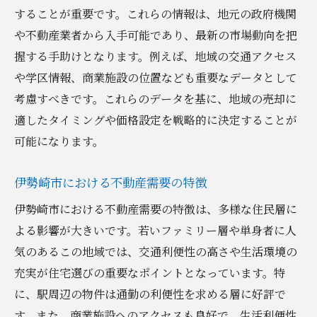
競争力を高めるための価格調整技術
することが重要です。これらの情報は、地元の政府機関
市場価値の向上に寄与する地域の活用
や不動産業者から入手可能であり、最新の市場動向を把
握する手助けとなります。例えば、地域の交通アクセス
高値売却を実現するための交渉テクニック
や学区情報、商業施設の位置なども重要なデータとして
伊勢崎市と太田市における不動産売却の成功事
考慮すべきです。これらのデータを基に、地域の売却に
例を紹介
適したタイミングや価格設定を戦略的に決定することが
地元の成功事例から学ぶ売却戦略
可能になります。
成功事例に見る効果的な価格設定法
地域特性を活かした売却成功のポイント
伊勢崎市における不動産需要の特徴
成功事例が示す適切な売却タイミング
伊勢崎市における不動産需要の特徴は、多様な住民層に
成功事例に基づく市場価値向上の方法
よる影響が大きいです。若いファミリー層や単身者に人
地元の成功事例を活用した売却戦略の策定
気のあるこの地域では、交通利便性の高さや生活環境の
充実が住宅選びの重要なポイントとなっています。特
に、駅周辺の物件は通勤の利便性を求める層に好評で
す。また、商業施設へのアクセスも良好で、生活利便性