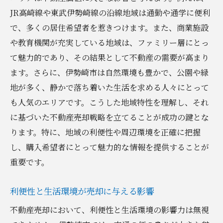
市場動向を把握するための情報源
JR高崎線や東武伊勢崎線の沿線地域は通勤や通学に便利
太田市の不動産価格トレンドと未来予測
で、多くの居住希望者を惹きつけます。また、商業施設
売却戦略に影響を与える市場動向の考察
や教育機関が充実している地域は、ファミリー層にとっ
て魅力的であり、その結果として不動産の需要が高まり
不動産売却を成功させるための価格設定のポイ
ます。さらに、伊勢崎市は自然環境も豊かで、公園や緑
ント
地が多く、静かで落ち着いた生活を求める人々にとって
市場価格を反映した適正価格の設定方法
も人気のエリアです。こうした地域特性を理解し、それ
過去の売却事例に基づく価格設定のポイン
に基づいた不動産売却戦略を立てることが成功の鍵とな
ト
ります。特に、地域の利便性や周辺環境を正確に把握
価格設定における地域特性の活用法
し、購入希望者にとって魅力的な情報を提供することが
価格設定の失敗を避けるための注意点
重要です。
売却価格を引き上げるための戦略
価格交渉を有利に進めるための準備
利便性と生活環境が売却に与える影響
伊勢崎市・太田市の不動産売却で知っておくべ
不動産売却において、利便性と生活環境の影響力は無視
きタイミングの見極め方