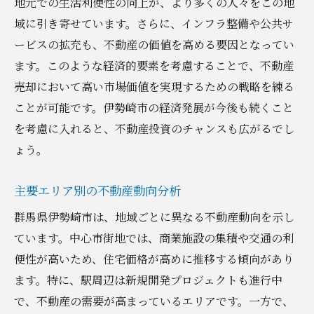
地域密着型の不動産会社を選ぶポイント
地元での生活利便性の向上が、より多くの人々をこの地
域に引き寄せています。さらに、インフラ整備や公共サ
不動産会社との協力で得られる市場情報
ービスの拡充も、不動産の価値を高める要因となってい
成功事例から学ぶ効果的な連携方法
ます。このような経済的要素を考慮することで、不動産
専門家のアドバイスを活かした売却戦略
売却において高い市場価値を実現するための戦略を練る
不動産会社が提供するサポートの利点
ことが可能です。伊勢崎市の経済発展が今後も続くこと
信頼できるパートナー選びのコツ
を考慮に入れると、不動産投資のチャンスも広がるでし
伊勢崎市の不動産市場におけるトレンドを活用
ょう。
した戦略
最新のトレンドとその活用法
主要エリア別の不動産動向分析
持続可能な開発と不動産市場の関係
群馬県伊勢崎市は、地域ごとに異なる不動産動向を示し
テレワーク普及による市場変化
ています。中心市街地では、商業施設の集積や交通の利
便性が高いため、住宅価格が高めに推移する傾向があり
エコ志向が不動産価値に及ぼす影響
ます。特に、駅周辺は新規開発プロジェクトも進行中
地域ブランドの強化と不動産価値の向上
で、不動産の需要が高まっているエリアです。一方で、
デジタル化がもたらすマーケティング革命