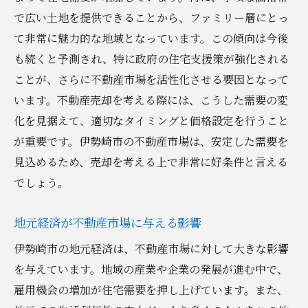
地域イベントと不動産市場の連動性
で広い土地を提供できることから、ファミリー層にとっ
需給バランスが売却に与える影響
て非常に魅力的な地域となっています。この傾向は今後
競合状況を踏まえた売却タイミング戦略
も続くと予測され、特に政府の住宅支援策が強化される
ことが、さらに不動産市場を活性化させる要因となって
伊勢崎市での不動産売却における価格設定の重
います。不動産売却を考える際には、こうした需要の変
要性
化を見据えて、適切なタイミングと価格設定を行うこと
市場相場を反映した効果的な価格設定法
が重要です。伊勢崎市の不動産市場は、安定した需要を
競合物件との差別化ポイント
見込めるため、売却を考える上で非常に好条件と言える
価格交渉を成功に導くための準備
でしょう。
購入者の心理を捉えた価格提示方法
価格設定が売却速度に及ぼす影響
地元経済が不動産市場に与える影響
適切な価格設定で利益を最大化する方法
伊勢崎市の地元経済は、不動産市場に対して大きな影響
地元不動産会社との連携がもたらす売却成功の
を与えています。地域の産業や企業の発展が進む中で、
カギ
雇用機会の増加が住宅需要を押し上げています。また、