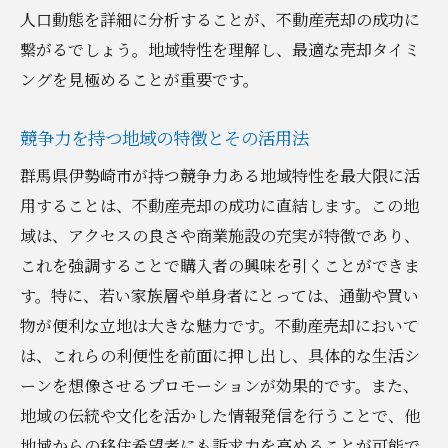
文化と伝統が不動産市場に及ぼす影響
人口動態を詳細に分析することが、不動産売却の成功に
地域独自の強みを売却戦略に活かす
繋がるでしょう。地域特性を理解し、最適な売却タイミ
地元コミュニティとの関係構築方法
ングを見極めることが重要です。
不動産価値を支える地域資源の活用
競争力を持つ地域の特徴とその活用法
伊勢崎市で不動産資産を最大化するための戦略
的アプローチ
群馬県伊勢崎市が持つ競争力ある地域特性を最大限に活
用することは、不動産売却の成功に直結します。この地
資産価値を高めるための適切な投資
域は、アクセスの良さや商業施設の充実が特徴であり、
ポートフォリオの多様化とリスク管理
これを強調することで購入者の興味を引くことができま
長期的視点での資産運用方法
す。特に、若い家族層や単身者にとっては、通勤や買い
市場変動に対応する柔軟な戦略
物が便利な立地は大きな魅力です。不動産売却において
資産価値評価のための定期的な市場分析
は、これらの利便性を前面に押し出し、具体的な生活シ
不動産資産を守るための法的知識
ーンを想像させるプロモーションが効果的です。また、
地域の伝統や文化を活かした情報発信を行うことで、他
地域からの移住希望者にも訴求力を高めることが可能で