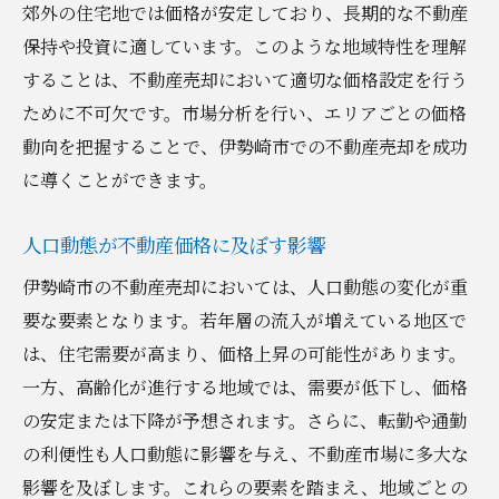
郊外の住宅地では価格が安定しており、長期的な不動産
不動産売却で最大限の市場価値を引き出すポイ
保持や投資に適しています。このような地域特性を理解
ント
することは、不動産売却において適切な価格設定を行う
魅力的な物件プレゼンテーションの技術
ために不可欠です。市場分析を行い、エリアごとの価格
バリュープロポジションの明確化
動向を把握することで、伊勢崎市での不動産売却を成功
リノベーションが市場価値に与える影響
に導くことができます。
購入者ターゲティングによる売却効率の向
人口動態が不動産価格に及ぼす影響
上
市場価値を高めるための小規模改善策
伊勢崎市の不動産売却においては、人口動態の変化が重
要な要素となります。若年層の流入が増えている地区で
ポジティブな物件イメージ構築の方法
は、住宅需要が高まり、価格上昇の可能性があります。
成功する不動産売却に必要な地域特性の徹底分
一方、高齢化が進行する地域では、需要が低下し、価格
析
の安定または下降が予想されます。さらに、転勤や通勤
地域特性を理解するためのリサーチ方法
の利便性も人口動態に影響を与え、不動産市場に多大な
地域特性が購入者ニーズに与える影響
影響を及ぼします。これらの要素を踏まえ、地域ごとの