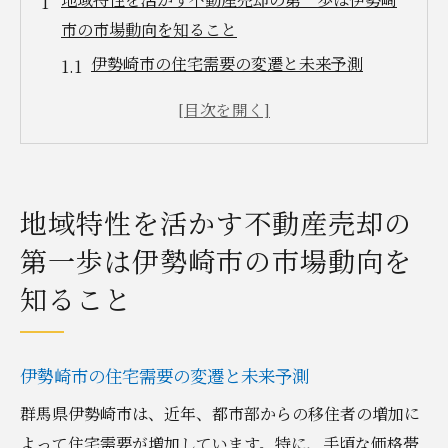
市の市場動向を知ること
伊勢崎市の住宅需要の変遷と未来予測
地元経済が不動産市場に与える影響
主要エリア別の不動産動向分析
人口動態が不動産価格に及ぼす影響
競争力を持つ地域の特徴とその活用法
地域特性を活かす不動産売却の
伊勢崎市のインフラ整備と不動産価値の関
第一歩は伊勢崎市の市場動向を
係
知ること
不動産売却を成功に導く適切なタイミングの見
極め方
季節別の不動産売却傾向
伊勢崎市の住宅需要の変遷と未来予測
市場のピークを捉えるためのデータ分析
群馬県伊勢崎市は、近年、都市部からの移住者の増加に
売却タイミングと税制改正の関連性
よって住宅需要が増加しています。特に、手頃な価格帯