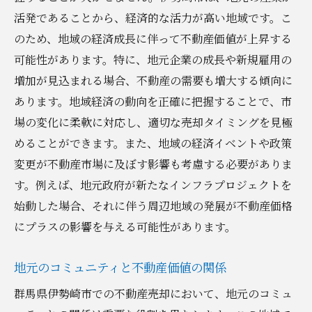
経済情勢を考慮した売却時期の選定
活発であることから、経済的な活力が高い地域です。こ
住宅ローン金利の動向と売却タイミング
のため、地域の経済成長に伴って不動産価値が上昇する
売却タイミングを決定する重要な指標
可能性があります。特に、地元企業の成長や新規雇用の
不動産市況のサイクルを理解する
増加が見込まれる場合、不動産の需要も増大する傾向に
効果的な売却計画のためのタイムライン作
あります。地域経済の動向を正確に把握することで、市
成
場の変化に柔軟に対応し、適切な売却タイミングを見極
めることができます。また、地域の経済イベントや政策
地元不動産会社との連携で売却を成功させる方
変更が不動産市場に及ぼす影響も考慮する必要がありま
法
す。例えば、地元政府が新たなインフラプロジェクトを
地元不動産会社の選び方と見極め方
始動した場合、それに伴う周辺地域の発展が不動産価格
プロフェッショナルのネットワークを活用
にプラスの影響を与える可能性があります。
する
信頼できるエージェントとのコミュニケー
地元のコミュニティと不動産価値の関係
ション
群馬県伊勢崎市での不動産売却において、地元のコミュ
地元市場の専門知識を最大限に活かす