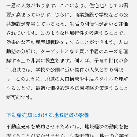
ー層に人気があります。これにより、住宅地としての需
成功する査定のためのデータ活用法
要が高まっています。さらに、商業施設や学校などの公
効果的な不動産売却を導く戦略とは
共施設が充実しているため、生活の利便性が高いと評価
ターゲットバイヤーを明確にする
されています。このような地域特性を考慮することで、
プロの写真とオンラインリスティングの活
効果的な不動産売却戦略を立てることができます。人口
用
動態の分析は、ターゲットとなる買い手層のニーズを理
不動産市場での競争力を高める方法
解する上で非常に役立ちます。例えば、子育て世代が多
オープンハウスとプライベートショーの利
い地域では、学校や公園に近い物件が人気となり得ま
点
す。このように、地域の人口構成や生活スタイルを理解
することで、最適な価格設定や広告戦略を策定すること
広告とプロモーションの効果的な使い方
が可能です。
価格交渉のスキルを磨く
成功する不動産売却のための最適なタイミング
不動産売却における地域経済の影響
とは
不動産売却を成功させるためには、地域経済の動向を把
季節要因が不動産売却に与える影響
握することが欠かせません。伊勢崎市は、地元の産業が