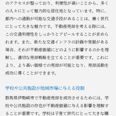
税務対策と費用の最適化
のアクセスが整っており、利便性が高いことから、多く
短期売却と長期保有のメリット比較
の人々にとって魅力的な居住地となっています。特に、
都内への通勤が可能な交通手段があることは、働く世代
購入者に向けた柔軟な条件提示
にとって大きな魅力です。不動産売却を考える際には、
市場価値を高めるための投資戦略
この交通利便性をしっかりとアピールすることが求めら
不動産売却後に残る利益を最大化する方法
れます。また、新たな交通インフラの計画や発展がある
不動産売却における価値を最大化するプロフェ
場合、それが不動産価値にどのように影響するのかを理
ッショナルの知識
解し、適切な売却戦略を立てることが重要です。これに
不動産エージェントの専門知識を活用する
より、より高い価格での売却が可能となり、売却活動を
法律と規制の遵守による信頼の構築
成功に導くことができます。
金融アドバイスで売却を有利に進める
学校や公共施設が地域市場に与える役割
不動産市場の最新トレンドを把握する
不動産業界の専門家から学ぶ売却テクニッ
群馬県伊勢崎市で不動産売却を成功させるためには、学
ク
校や公共施設の存在が不動産価値に与える影響を理解す
ることが重要です。学校は子育て世代にとって大きな購
プロの助言で売却の成果を最大化する