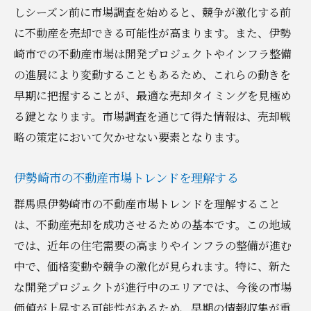
しシーズン前に市場調査を始めると、競争が激化する前
口コミと評判をチェックする重要性
に不動産を売却できる可能性が高まります。また、伊勢
不動産専門家とのコミュニケーション術
崎市での不動産市場は開発プロジェクトやインフラ整備
群馬県伊勢崎市の地域特性を活かした売却戦略
の進展により変動することもあるため、これらの動きを
とは
早期に把握することが、最適な売却タイミングを見極め
伊勢崎市の地域特性を深く理解する
る鍵となります。市場調査を通じて得た情報は、売却戦
地域特性を反映したマーケティング手法
略の策定において欠かせない要素となります。
地元の魅力を引き出すプロモーション戦略
地域特性に基づくターゲットバイヤーの選
伊勢崎市の不動産市場トレンドを理解する
定
群馬県伊勢崎市の不動産市場トレンドを理解すること
地域の歴史・文化を活かした売却アプロー
は、不動産売却を成功させるための基本です。この地域
チ
では、近年の住宅需要の高まりやインフラの整備が進む
地域特性を活かした物件プレゼンテーショ
中で、価格変動や競争の激化が見られます。特に、新た
ン
な開発プロジェクトが進行中のエリアでは、今後の市場
価値が上昇する可能性があるため、早期の情報収集が重
不動産売却をスムーズに進めるための価格設定