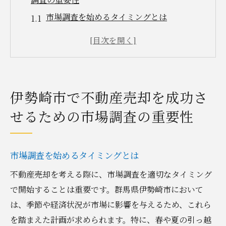
市場調査を始めるタイミングとは
伊勢崎市の不動産市場トレンドを理解する
競合物件との比較分析の方法
地元専門家による市場調査の活用法
データ収集に役立つオンラインツールの紹
伊勢崎市で不動産売却を成功さ
介
せるための市場調査の重要性
市場調査結果を売却戦略に反映させる
不動産売却における専門家選びのポイントと注
意点
市場調査を始めるタイミングとは
信頼できる不動産会社を見極める方法
不動産売却を考える際に、市場調査を適切なタイミング
優れた不動産エージェントの特徴
で開始することは重要です。群馬県伊勢崎市において
専門家選びで注意すべき契約条件
は、季節や経済状況が市場に影響を与えるため、これら
地元の専門家を活用するメリット
を踏まえた計画が求められます。特に、春や夏の引っ越