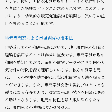
てます。特に、価格設定は市場のトレンドと競合の状況
価格設定を左右する法的要因の確認
を考慮した絶妙なバランスが求められます。このステッ
適正価格設定後のプロモーション戦略
プにより、効果的な販売促進活動を展開し、買い手の注
伊勢崎市での不動産売却に必要な書類の準備方
目を集めることが可能です。
法
必要書類リストとその取得先
地元専門家による市場調査の活用法
書類準備をスムーズに進めるためのヒント
伊勢崎市での不動産売却において、地元専門家の知識と
書類の正確性を保つためのチェックポイン
経験を活用することは非常に重要です。専門家は市場の
ト
動向を熟知しており、最新の成約データやエリア内の人
気物件の特徴を深く理解しています。彼らの洞察を元
必要書類の電子化とデジタル管理の利点
に、自分の物件を効果的に市場に配置する方法を探るこ
書類提出におけるタイミングと注意事項
とができます。また、専門家は交渉や契約プロセスでも
不動産専門家による書類サポートの活用
頼りになる存在であり、複雑な売却手続きを円滑に進め
市場動向を把握し不動産売却を有利に進める方
る助けとなります。地元の特性を最大限に活かすため
法
に、専門家との連携は欠かせません。
市場動向分析に必要なデータの収集