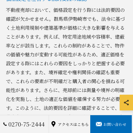
不動産売却において、価格設定を行う際には法的要因の
確認が欠かせません。群馬県伊勢崎市でも、法令に基づ
く土地利用規制や建築基準が価格に大きな影響を与える
ことがあります。例えば、特定用途地域や容積率、建蔽
率などが該当します。これらの制約があることで、物件
の価値や魅力が変動する可能性があるため、適正価格を
設定する際にはこれらの要因をしっかりと把握する必要
があります。また、境界確定や権利関係の確認も重要
で、これらの要素が不明確だと購入者の関心を損ねる可
能性があります。さらに、売却前には測量や境界の明確
化を実施し、土地の適正な価値を確保する努力が必要で
す。このように、法的要因を詳細に確認することで、不
動産売却におけるトラブルを未然に防ぎ、スムーズな売
0270-75-2444
アクセスはこちら
お問い合わせ
却活動を実現することができるのです。