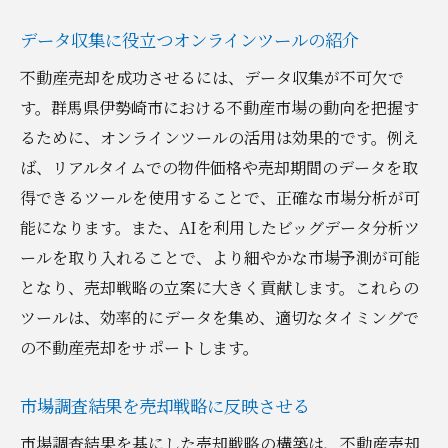
不動産市場の過去と現在の比較検討
データ収集に役立つオンラインツールの紹介
市場予測を基にした売却タイミングの決定
不動産売却を成功させるには、データ収集が不可欠で
市場動向に対応した売買交渉技術
す。群馬県伊勢崎市における不動産市場の動向を把握す
市場の変化に応じた柔軟な戦略調整
るために、オンラインツールの活用は効果的です。例え
ば、リアルタイムでの物件価格や売却期間のデータを取
専門家の市場分析レポートの活用法
得できるツールを使用することで、正確な市場分析が可
理想的な売却結果を得るための不動産売却プロ
能になります。また、AIを利用したビッグデータ分析ツ
セス
ールを取り入れることで、より細やかな市場予測が可能
売却プロセス全体像とその流れ
となり、売却戦略の立案に大きく貢献します。これらの
各ステップでの重要ポイントの把握
ツールは、効率的にデータを集め、適切なタイミングで
売却プロセスにおけるトラブル防止策
の不動産売却をサポートします。
売却プロセス中の書類と手続きの管理
売却完了後のフォローアップと次のステッ
市場調査結果を売却戦略に反映させる
プ
市場調査結果を基にした売却戦略の構築は、不動産売却