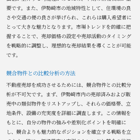
要です。また、伊勢崎市の地域特性として、住環境の良
のコツ
さや交通の便の良さが挙げられ、これらは購入希望者に
市場動向に基づいた価格設定の基本
とって大きな魅力となります。市場トレンドを的確に把
価格設定に影響を与える要因の分析
握することで、売却価格の設定や売却活動のタイミング
競合分析を活用した価格競争力の確保
を戦略的に調整し、理想的な売却結果を導くことが可能
価格設定と売却期間のバランスを取る方法
です。
価格交渉を有利に進めるための準備
価格設定後の市場反応のモニタリング
競合物件との比較分析の方法
売却の成否を分ける適正価格設定の具体的なス
不動産売却を成功させるためには、競合物件との比較分
テップ
析が不可欠です。まず、伊勢崎市内の売却済みおよび販
初期価格設定の重要性と方法
売中の類似物件をリストアップし、それらの価格帯、立
地条件、設備の充実度を詳細に調査します。この情報を
物件査定を正確に行うためのヒント
もとに、自分の物件の強みや差別化ポイントを明確に
価格調整のタイミングと判断基準
し、競合よりも魅力的なポジションを確立する戦略を立
価格設定における心理学的側面の理解